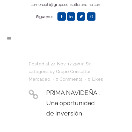
comercial1@grupoconsultorandino.com
Síguenos:
Posted at 24 Nov, 17:29h
in
Sin
categoría
by
Grupo Consultor
Mercadeo
0 Comments
0
Likes
PRIMA NAVIDEÑA .
Una oportunidad
de inversión